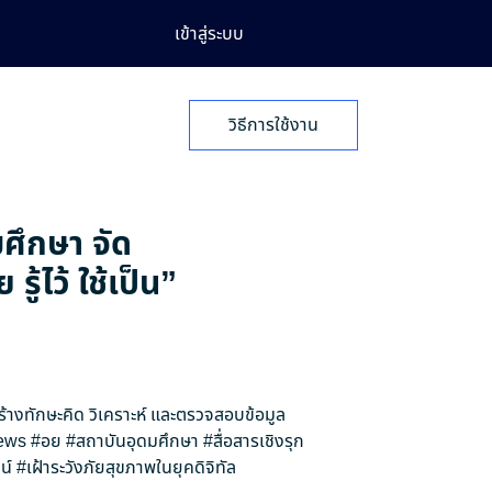
เข้าสู่ระบบ
วิธีการใช้งาน
มศึกษา จัด
้ไว้ ใช้เป็น”
สร้างทักษะคิด วิเคราะห์ และตรวจสอบข้อมูล
ews
#อย
#สถาบันอุดมศึกษา
#สื่อสารเชิงรุก
น์
#เฝ้าระวังภัยสุขภาพในยุคดิจิทัล