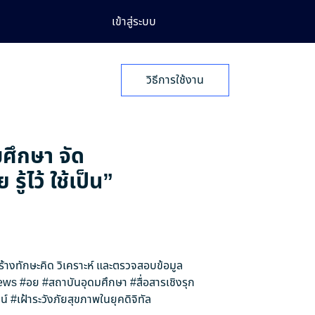
เข้าสู่ระบบ
วิธีการใช้งาน
มศึกษา จัด
้ไว้ ใช้เป็น”
สร้างทักษะคิด วิเคราะห์ และตรวจสอบข้อมูล
ews
#อย
#สถาบันอุดมศึกษา
#สื่อสารเชิงรุก
น์
#เฝ้าระวังภัยสุขภาพในยุคดิจิทัล