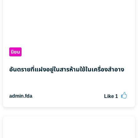
เสริมสุขภาพตำบลยอดเยี่ยม ประจำปี 2566 ณ
โรงแรม สุโขทัยเทรเชอร์ รีสอร์ท แอนด์ สปา
จังหวัดสุโขทัย
นิยม
อันตรายที่แฝงอยู่ในสารห้ามใช้ในเครื่องสำอาง
admin.fda
Like
1