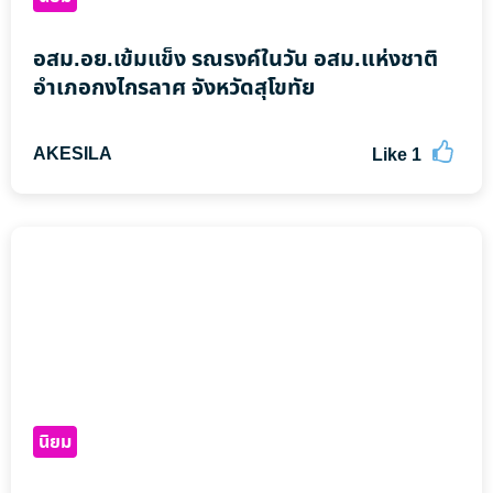
อสม.อย.เข้มแข็ง รณรงค์ในวัน อสม.แห่งชาติ
อำเภอกงไกรลาศ จังหวัดสุโขทัย
AKESILA
Like
1
นิยม