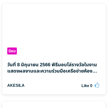
นิยม
วันที่ 8 มิถุนายน 2566 พิธีมอบโล่รางวัลในงาน
แสดงผลงานและความร่วมมือเครือข่ายห้อง
ปฏิบัติการทางการแพทย์ ห้องปฏิบัติการรังสี
วินิจฉัย และเครือข่ายวิทยาศาสตร์การแพทย์
AKESILA
Like
0
ชุมชน เขตสุขภาพที่ 2 ***รพ.สต.ทุ่งหลวง
สุโขทัย ได้รับรางวัล เครือข่ายวิทยาศาสตร์การ
แพทย์ชุมชนดีเด่น ประเภท โรงพยาบาลส่ง