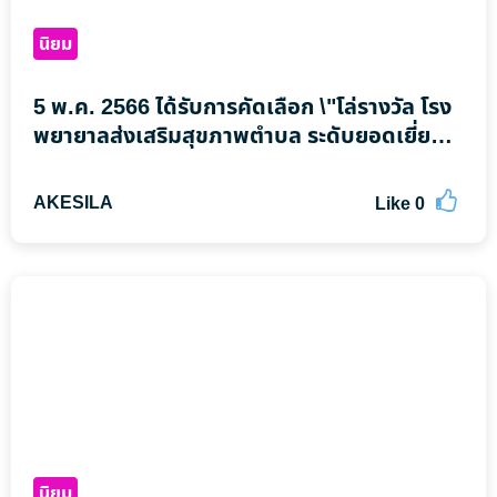
นิยม
5 พ.ค. 2566 ได้รับการคัดเลือก \"โล่รางวัล โรง
พยายาลส่งเสริมสุขภาพตำบล ระดับยอดเยี่ยม
ด้านการส่งเสริมพัฒนา อสม.วิทยาศาสตร์การ
แพทย์ชุมชน\" จากกรมวิทยาศาสตร์การแพทย์
AKESILA
Like
0
กระทรวงสาธารณสุข
นิยม