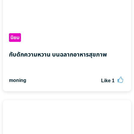
นิยม
กับดักความหวาน บนฉลากอาหารสุขภาพ
moning
Like
1