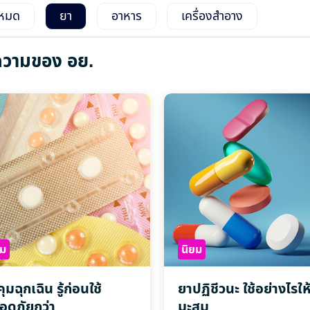
งหมด
ยา
อาหาร
เครื่องสำอาง
วามของ อย.
ยม
นิยม
ุมฉุกเฉิน รู้ก่อนใช้
ยาปฏิชีวนะ ใช้อย่างไรให
อดภัยกว่า
มะสม